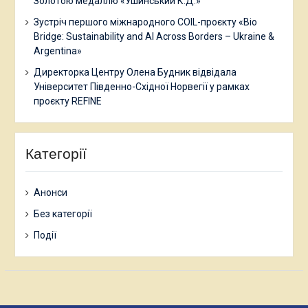
Золотою медаллю «Ушинський К.Д.»
Зустріч першого міжнародного COIL-проєкту «Bio
Bridge: Sustainability and AI Across Borders – Ukraine &
Argentina»
Директорка Центру Олена Будник відвідала
Університет Південно-Східної Норвегії у рамках
проєкту REFINE
Категорії
Анонси
Без категорії
Події