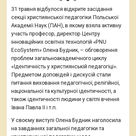
31 травня відбулося відкрите засідання
секції християнської педагогіки Польської
Aкадемії Наук (ПАН), в якому взяла активну
участь професор, директор Центру
інноваційних освітніх технологій «PNU
EcoSystem» Олена Будник, – обговорення
проблем загальноакадемічного циклу
«Ідентичність у християнській педагогіці».
Предметом доповідей і дискусій стали
питання виховання педагогічної, релігійної,
національної та культурної ідентичності, а
також ідентичності людини у світлі вчення
Івана Павла ІІ і т.п.
У своєму виступі Олена Будник наголосила
на завданнях загальної педагогіки та