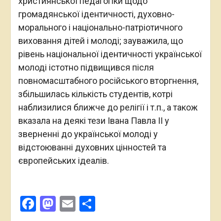
християнської педагогіки щодо
громадянської ідентичності, духовно-
морального і національно-патріотичного
виховання дітей і молоді; зауважила, що
рівень національної ідентичності української
молоді істотно підвищився після
повномасштабного російського вторгнення,
збільшилась кількість студентів, котрі
наблизилися ближче до релігії і т.п., а також
вказала на деякі тези Івана Павла ІІ у
зверненні до української молоді у
відстоюванні духовних цінностей та
європейських ідеалів.
Facebook
Mastodon
Email
Поділитися