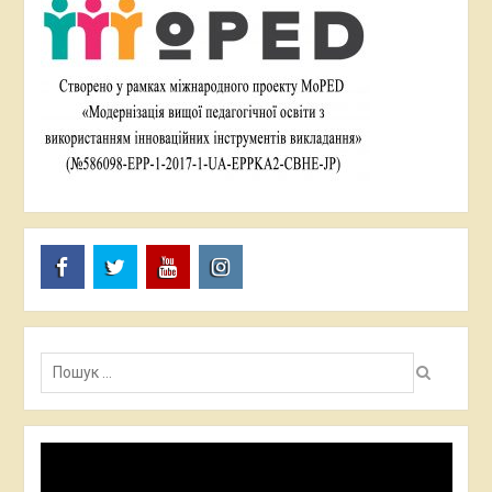
FB
TW
YT
I
Пошук:
Відеопрогравач