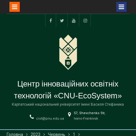
Перейти
до
FB
TW
YT
I
вмісту
Центр інноваційних освітніх
технологій «CNU-EcoSystem»
Карпатський національний університет імені Василя Стефаника
57, Shevchenko Str,
ciot@pnu.edu.ua
Ivano-Frankivsk
Головна
2023
Червень
1